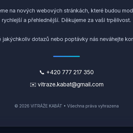
eme na nových webových stránkách, které budou mode
rychlejší a přehlednější. Děkujeme za vaši trpělivost.
ě jakýchkoliv dotazů nebo poptávky nás neváhejte kon
📞 +420 777 217 350
✉️ vitraze.kabat@gmail.com
© 2026 VITRÁŽE KABÁT • Všechna práva vyhrazena