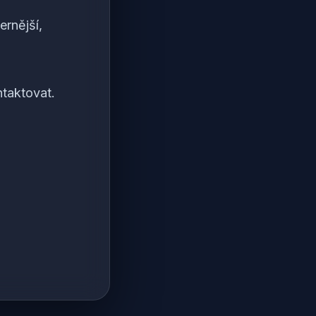
rnější,
taktovat.